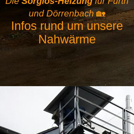
Die
Sorglos-Heizung
für Fürth
und Dörrenbach
🏡
Infos rund um unsere
Nahwärme