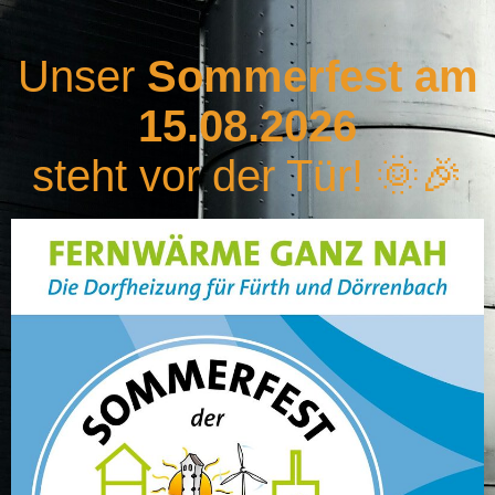
Unser
Sommerfest am
15.08.2026
steht vor der Tür!
🌞
🎉