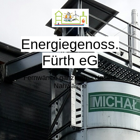
Energiegenoss.
Fürth eG
Fernwärme ganz nah – Unsere
Nahwärme